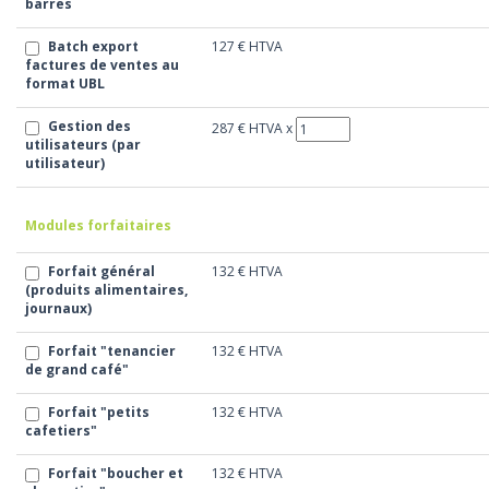
barres
Batch export
127 €
HTVA
factures de ventes au
format UBL
Gestion des
287 €
HTVA
x
utilisateurs (par
utilisateur)
Modules forfaitaires
Forfait général
132 €
HTVA
(produits alimentaires,
journaux)
Forfait "tenancier
132 €
HTVA
de grand café"
Forfait "petits
132 €
HTVA
cafetiers"
Forfait "boucher et
132 €
HTVA